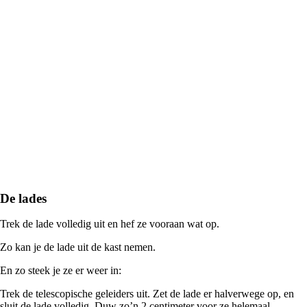
De lades
Trek de lade volledig uit en hef ze vooraan wat op.
Zo kan je de lade uit de kast nemen.
En zo steek je ze er weer in:
Trek de telescopische geleiders uit. Zet de lade er halverwege op, en
sluit de lade volledig. Duw zo’n 2 centimeter voor ze helemaal